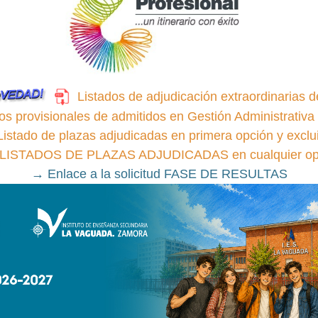
Listados de adjudicación extraordinarias d
os provisionales de admitidos en Gestión Administrativ
Listado de plazas adjudicadas en primera opción y exclu
ISTADOS DE PLAZAS ADJUDICADAS en cualquier op
→
Enlace a la solicitud FASE DE RESULTAS