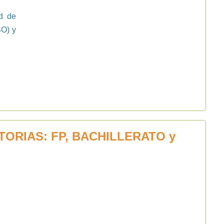
d de
SO) y
ORIAS: FP, BACHILLERATO y