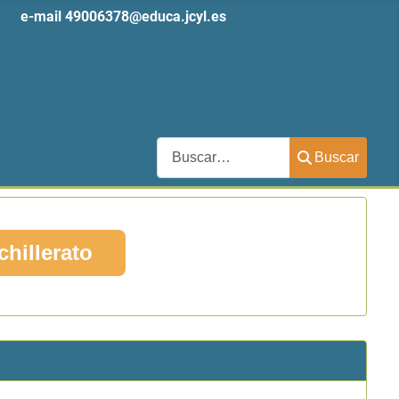
 61
e-mail
49006378@educa.jcyl.es
Buscar
Buscar
chillerato