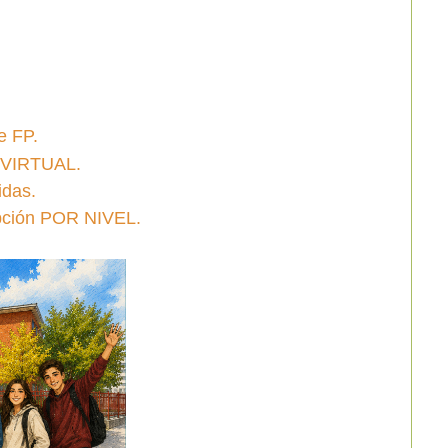
e FP.
a VIRTUAL.
idas.
ción POR NIVEL.