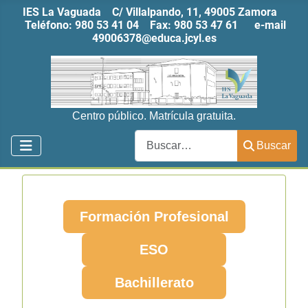
IES La Vaguada C/ Villalpando, 11, 49005 Zamora
Teléfono:
980 53 41 04
Fax:
980 53 47 61
e-mail
49006378@educa.jcyl.es
Centro público. Matrícula gratuita.
Buscar
Buscar
Formación Profesional
ESO
Bachillerato