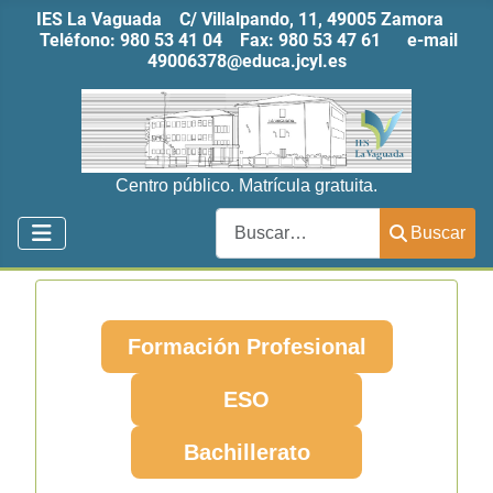
IES La Vaguada C/ Villalpando, 11, 49005 Zamora
Teléfono:
980 53 41 04
Fax:
980 53 47 61
e-mail
49006378@educa.jcyl.es
Centro público. Matrícula gratuita.
Buscar
Buscar
Formación Profesional
ESO
Bachillerato