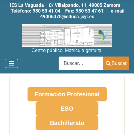
IES La Vaguada C/ Villalpando, 11, 49005 Zamora
Teléfono:
980 53 41 04
Fax:
980 53 47 61
e-mail
49006378@educa.jcyl.es
Centro público. Matrícula gratuita.
Buscar
Buscar
Formación Profesional
ESO
Bachillerato