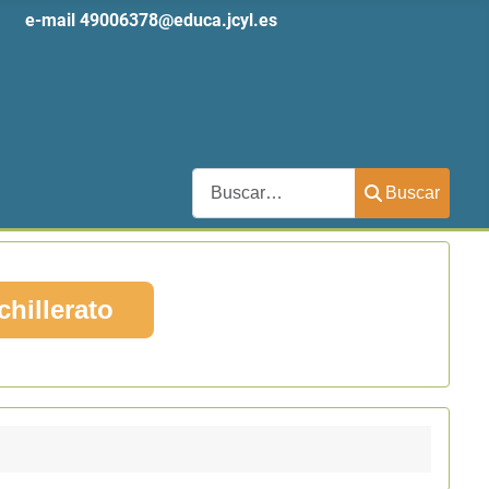
 61
e-mail
49006378@educa.jcyl.es
Buscar
Buscar
chillerato