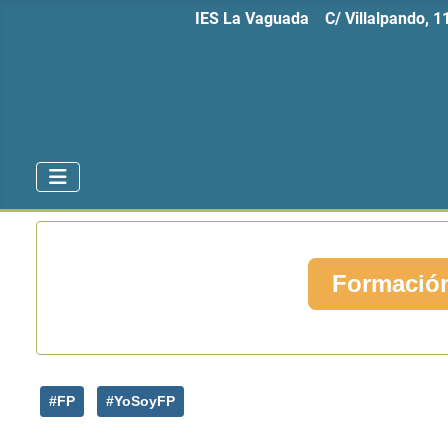
IES La Vaguada C/ Villalpando, 
Formación
#FP
#YoSoyFP