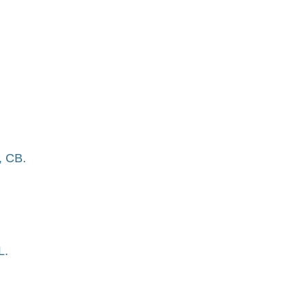
, CB.
L.