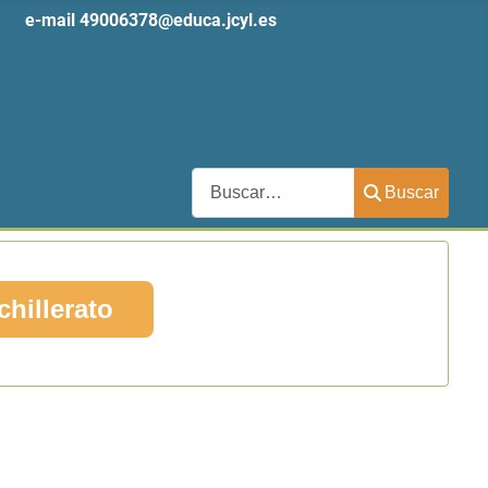
 61
e-mail
49006378@educa.jcyl.es
Buscar
Buscar
chillerato