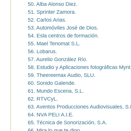
50. Alba Alonso Diez.
51. Sprinter Zamora.
52. Carlos Arias.
53. Automóviles José de Dios.
54. Esla centros de formación.
55. Mael Tenomat S.L.
56. Lobarus.
57. Aurelio González Río.
58. Estudio y Aplicaciones fotográficas Mynt
59. Theereemax Audio, SLU.
60. Sonido Galende.
61. Mundo Escena, S.L.
62. RTVCyL.
63. Aventos Producciones Audiovisuales, S.
64. NVA PELI A.I.E.
65. Técnica de Sonorización, S.A.
66. Mira lo que te digo.