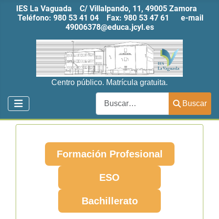
IES La Vaguada C/ Villalpando, 11, 49005 Zamora
Teléfono:
980 53 41 04
Fax:
980 53 47 61
e-mail
49006378@educa.jcyl.es
Centro público. Matrícula gratuita.
Buscar
Buscar
Formación Profesional
ESO
Bachillerato