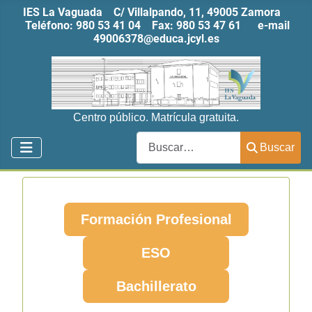
IES La Vaguada C/ Villalpando, 11, 49005 Zamora
Teléfono:
980 53 41 04
Fax:
980 53 47 61
e-mail
49006378@educa.jcyl.es
Centro público. Matrícula gratuita.
Buscar
Buscar
Formación Profesional
ESO
Bachillerato