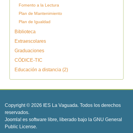
Fomento a la Lectura
Plan de Mantenimiento
Plan de Igualdad
Biblioteca
Extraescolares
Graduaciones
CÓDICE-TIC
Educación a distancia (2)
Copyright © 2026 IES La Vaguada. Todos los derechos
reservados.
Joomla!
es software libre, liberado bajo la
GNU General
Public License.