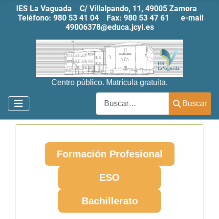
IES La Vaguada C/ Villalpando, 11, 49005 Zamora
Teléfono:
980 53 41 04
Fax:
980 53 47 61
e-mail
49006378@educa.jcyl.es
Centro público. Matrícula gratuita.
Buscar
Buscar
Formación Profesional
ESO
Bachillerato