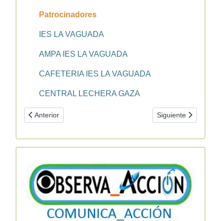
Patrocinadores
IES LA VAGUADA
AMPA IES LA VAGUADA
CAFETERIA IES LA VAGUADA
CENTRAL LECHERA GAZA
Artículo anterior: Semana solidaria, 3ª edición
Artículo siguiente: S
Anterior
Siguiente