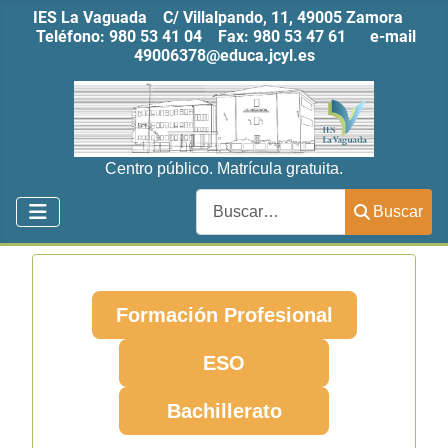
IES La Vaguada C/ Villalpando, 11, 49005 Zamora
Teléfono:
980 53 41 04
Fax:
980 53 47 61
e-mail
49006378@educa.jcyl.es
Centro público. Matrícula gratuita.
Buscar
Buscar
Formación Profesional
ESO
Bachillerato