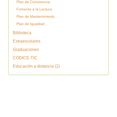
Plan de Convivencia
Fomento a la Lectura
Plan de Mantenimiento
Plan de Igualdad
Biblioteca
Extraescolares
Graduaciones
CÓDICE-TIC
Educación a distancia (2)
Copyright © 2026 IES La Vaguada. Todos los derechos
reservados.
Joomla!
es software libre, liberado bajo la
GNU General
Public License.