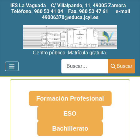
IES La Vaguada C/ Villalpando, 11, 49005 Zamora
Teléfono:
980 53 41 04
Fax:
980 53 47 61
e-mail
49006378@educa.jcyl.es
Centro público. Matrícula gratuita.
Buscar
Buscar
Formación Profesional
ESO
Bachillerato