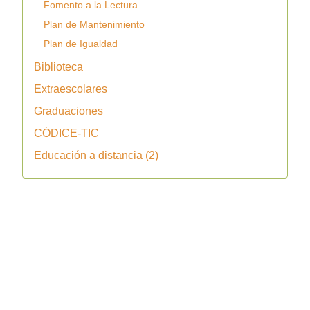
Fomento a la Lectura
Plan de Mantenimiento
Plan de Igualdad
Biblioteca
Extraescolares
Graduaciones
CÓDICE-TIC
Educación a distancia (2)
Copyright © 2026 IES La Vaguada. Todos los derechos
reservados.
Joomla!
es software libre, liberado bajo la
GNU General
Public License.