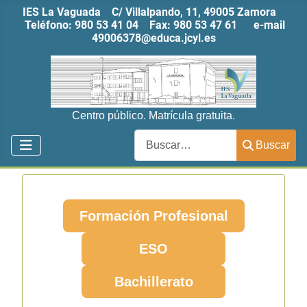
IES La Vaguada C/ Villalpando, 11, 49005 Zamora
Teléfono:
980 53 41 04
Fax:
980 53 47 61
e-mail
49006378@educa.jcyl.es
Centro público. Matrícula gratuita.
Buscar
Buscar
Formación Profesional
ESO
Bachillerato