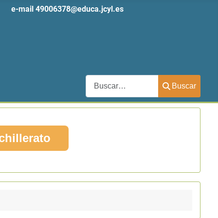
 61
e-mail
49006378@educa.jcyl.es
Buscar
Buscar
chillerato