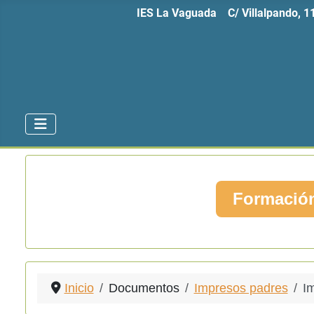
IES La Vaguada C/ Villalpando, 
Formación
Inicio
Documentos
Impresos padres
I